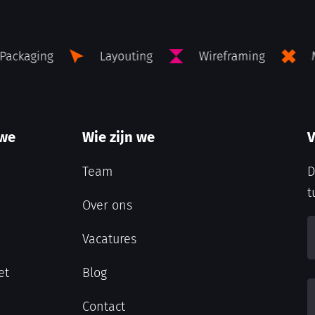
 we
Wie zijn we
V
Team
D
t
Over ons
Vacatures
et
Blog
Contact