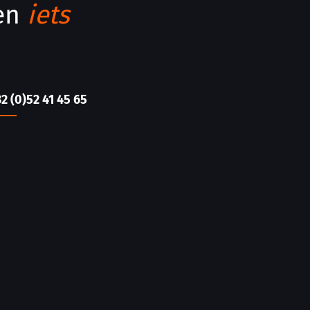
men
iets
32 (0)52 41 45 65