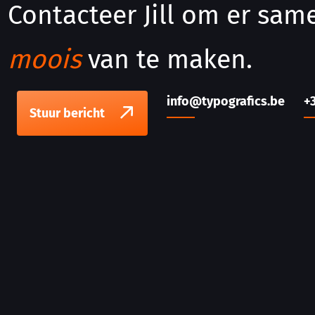
Contacteer Jill om er sa
moois
van te maken.
info@typografics.be
+
Stuur bericht