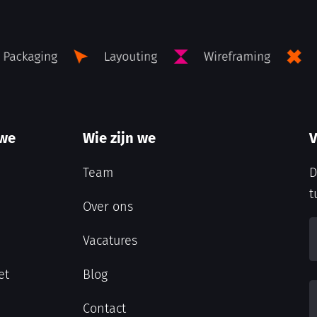
 we
Wie zijn we
V
Team
D
t
Over ons
Vacatures
et
Blog
Contact