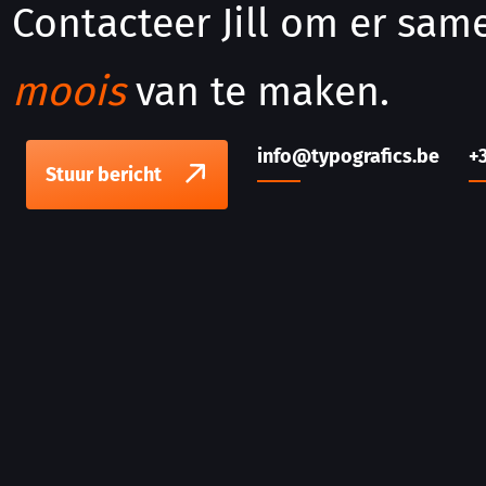
Contacteer Jill om er sa
moois
van te maken.
info@typografics.be
+
Stuur bericht