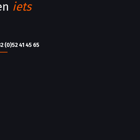
men
iets
32 (0)52 41 45 65