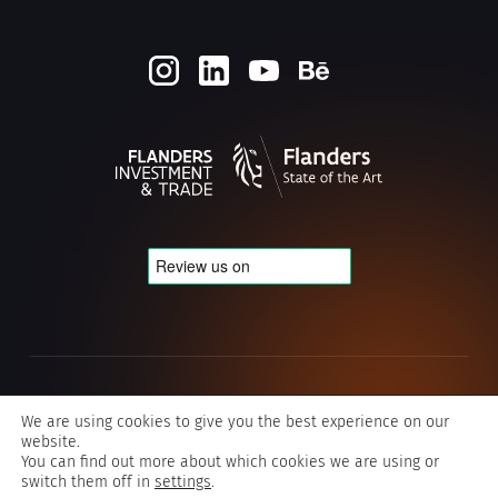
Cookie- en privacybeleid
We are using cookies to give you the best experience on our
website.
Algemene voorwaarden Typografics
You can find out more about which cookies we are using or
switch them off in
settings
.
©2026 Typografics