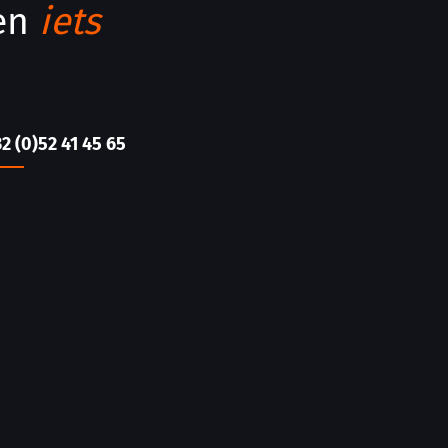
men
iets
32 (0)52 41 45 65