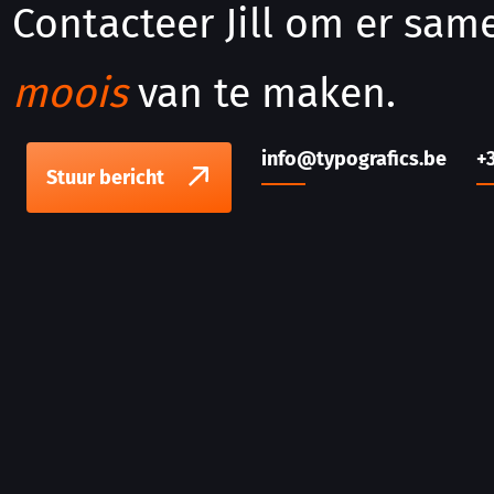
Contacteer Jill om er sa
moois
van te maken.
info@typografics.be
+
Stuur bericht