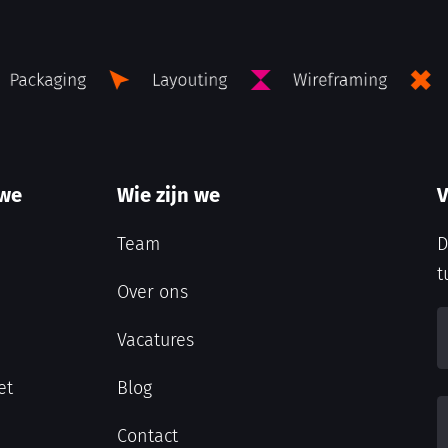
 we
Wie zijn we
V
Team
D
t
Over ons
Vacatures
et
Blog
Contact