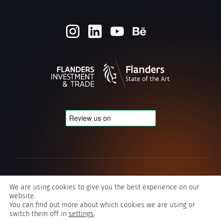
Cookie- en privacybeleid
We are using cookies to give you the best experience on our
website.
Algemene voorwaarden Typografics
You can find out more about which cookies we are using or
switch them off in
settings
.
©2026 Typografics