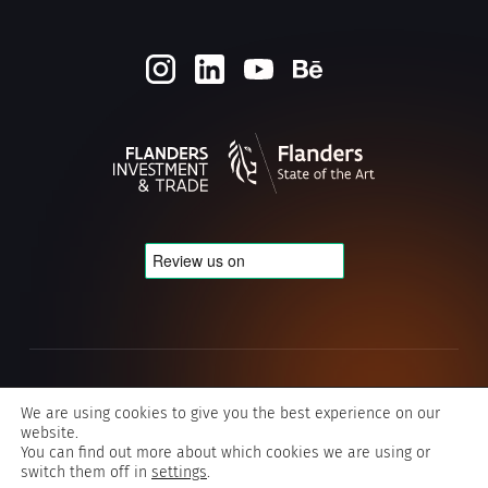
Cookie- en privacybeleid
We are using cookies to give you the best experience on our
website.
Algemene voorwaarden Typografics
You can find out more about which cookies we are using or
switch them off in
settings
.
©2026 Typografics